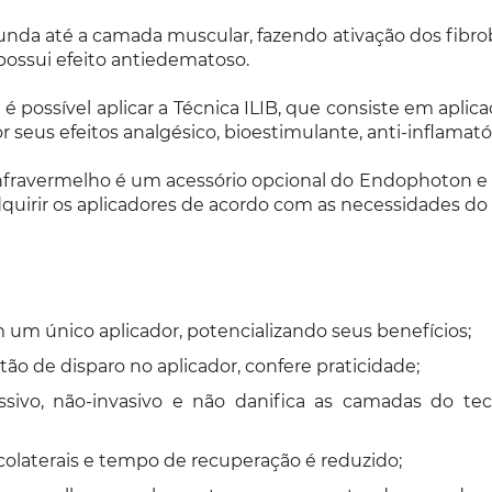
unda até a camada muscular, fazendo ativação dos fibrob
possui efeito antiedematoso.
possível aplicar a Técnica ILIB, que consiste em aplic
seus efeitos analgésico, bioestimulante, anti-inflamatór
Infravermelho é um acessório opcional do Endophoton e
uirir os aplicadores de acordo com as necessidades do p
 um único aplicador, potencializando seus benefícios;
o de disparo no aplicador, confere praticidade;
sivo, não-invasivo e não danifica as camadas do teci
colaterais e tempo de recuperação é reduzido;