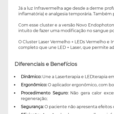
aparelho de fototerapia completo que une
Já a luz Infravermelha age desde a derme prof
LED + Laser, que permite adquirir os
inflamatória) e analgesia temporária. Também 
aplicadores de acordo com as necessidades do
profissional.
Com esse cluster e a versão Novo Endophoton é 
intuito de fazer uma modificação no sangue por 
O Cluster Laser Vermelho + LEDs Vermelho e 
completo que une LED + Laser, que permite adq
Diferenciais e Benefícios
Dinâmico:
Une a Laserterapia e LEDterapia em
Ergonômico:
O aplicador ergonômico, com botã
Procedimento Seguro:
Não gera calor exces
regeneração;
Segurança:
O paciente não apresenta efeitos 