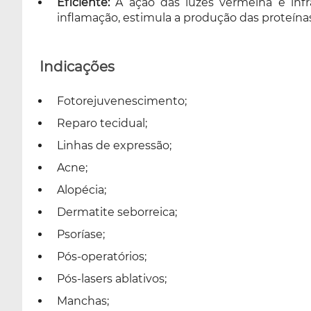
Eficiente:
A ação das luzes vermelha e infr
inflamação, estimula a produção das proteína
Indicações
Fotorejuvenescimento;
Reparo tecidual;
Linhas de expressão;
Acne;
Alopécia;
Dermatite seborreica;
Psoríase;
Pós-operatórios;
Pós-lasers ablativos;
Manchas;