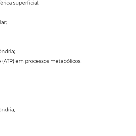
rica superficial.
ar;
ôndria;
 (ATP) em processos metabólicos.
ndria;