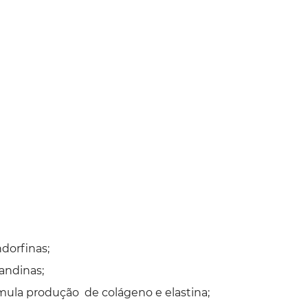
ndorfinas;
landinas;
imula produção de colágeno e elastina;