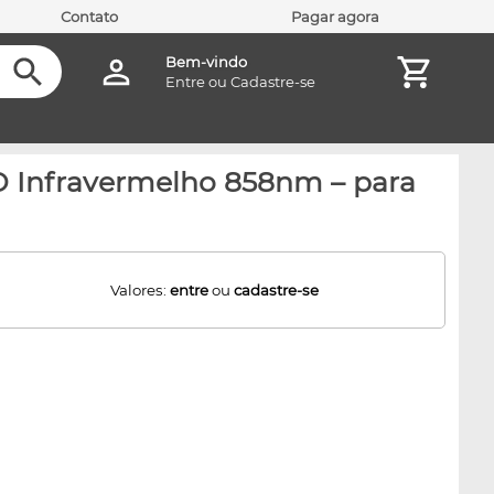
Contato
Pagar agora
Bem-vindo
Entre
ou
Cadastre-se
 Infravermelho 858nm – para
Valores:
entre
ou
cadastre-se