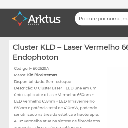
Procure por nome, mar
Cluster KLD – Laser Vermelho
Endophoton
Código:
ME02629A
Marca:
Kld Biosistemas
Disponibilidade:
Sem-estoque
Descrição:
O Cluster Laser + LED une em um
único aplicador o Laser Vermelho 660nm +
LED Vermelho 658nm + LED Infravermelho
858nm e potência total de 410mW, podendo
ser utilizado na área da estética e fisioterapia.
A luz vermelha atua na síntese de fibroblastos,
aumenta a disposição de colágeno e