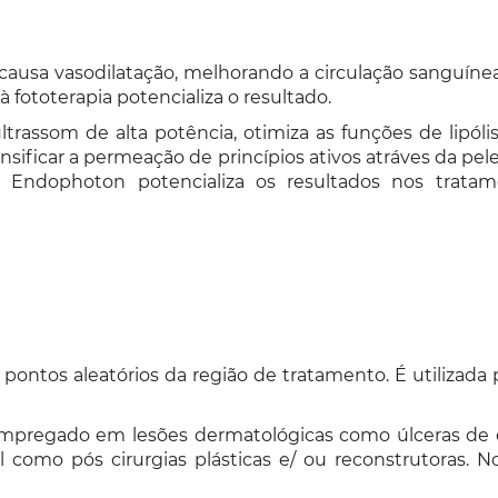
causa vasodilatação, melhorando a circulação sanguínea
 à fototerapia potencializa o resultado.
trassom de alta potência, otimiza as funções de lipólis
ensificar a permeação de princípios ativos atráves da p
 Endophoton potencializa os resultados nos tratamen
pontos aleatórios da região de tratamento. É utilizada p
regado em lesões dermatológicas como úlceras de dec
al como pós cirurgias plásticas e/ ou reconstrutoras. 