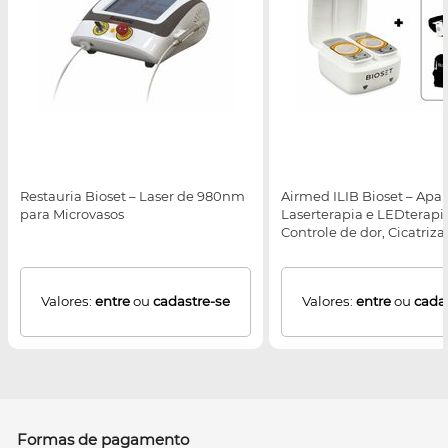
Restauria Bioset – Laser de 980nm
Airmed ILIB Bioset – Apa
para Microvasos
Laserterapia e LEDterapi
Controle de dor, Cicatriz
feridas e escaras, Condiç
Inflamatórias e Reabilita
Valores:
entre
ou
cadastre-se
Valores:
entre
ou
cada
Formas de pagamento