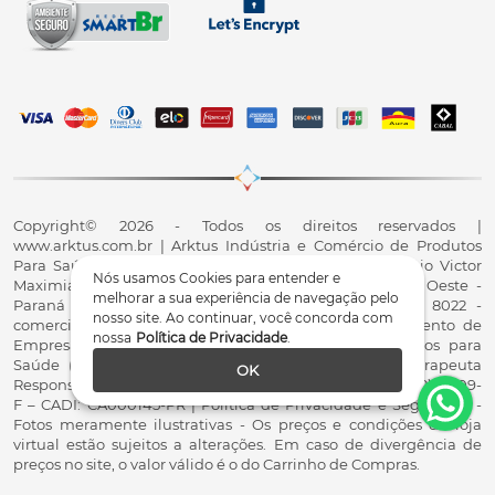
Copyright© 2026 - Todos os direitos reservados |
www.arktus.com.br | Arktus Indústria e Comércio de Produtos
Para Saúde Ltda | CNPJ: 01.417.367/0001-78 | R. Antônio Victor
Nós usamos Cookies para entender e
Maximiano, 107, Parque Industrial II, Santa Tereza do Oeste -
melhorar a sua experiência de navegação pelo
Paraná - CEP 85825-900 - Fale conosco: 0800 200 8022 -
nosso site. Ao continuar, você concorda com
comercial@arktus.com.br | Autorização de Funcionamento de
nossa
Política de Privacidade
.
Empresa - AFE/ANVISA - Para Fabricação de Produtos para
Saúde (Correlatos): 8.02.844-5 (UX418X102741) - Fisioterapeuta
OK
Responsável Técnico Dr. Alex Fernando Zani - Crefito8(PR): 8409-
F – CADI: CA000145-PR | Política de Privacidade e Segurança -
Fotos meramente ilustrativas - Os preços e condições da loja
virtual estão sujeitos a alterações. Em caso de divergência de
preços no site, o valor válido é o do Carrinho de Compras.