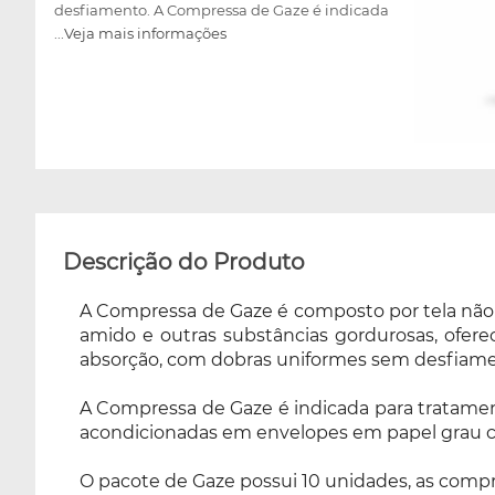
desfiamento. A Compressa de Gaze é indicada
...Veja mais informações
para tratamentos de feridas altamente
exsudativas, e para a cobertura de incisões
pós-cirúrgicas. As compressas são
acondicionadas em envelopes em papel grau
cirúrgico e filme, e esterilizadas pelo processo
óxido etileno. O pacote de Gaze possui 10
unidades, as compressas com as dimensões
de 7,5cmX7,5cm, e possui 35 gramatura/m².
Descrição do Produto
A Compressa de Gaze é composto por tela não te
amido e outras substâncias gordurosas, ofer
absorção, com dobras uniformes sem desfiame
A Compressa de Gaze é indicada para tratament
acondicionadas em envelopes em papel grau cirú
O pacote de Gaze possui 10 unidades, as comp