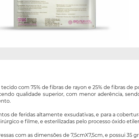
cido com 75% de fibras de rayon e 25% de fibras de poli
ecendo qualidade superior, com menor aderência, send
nto.
os de feridas altamente exsudativas, e para a cobertura
rgico e filme, e esterilizadas pelo processo óxido etile
ressas com as dimensões de 7,5cmX7,5cm, e possui 35 g