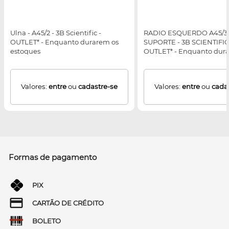
Ulna - A45/2 - 3B Scientific -
RADIO ESQUERDO A45/3
OUTLET* - Enquanto durarem os
SUPORTE - 3B SCIENTIFIC
estoques
OUTLET* - Enquanto dur
estoques
Valores:
entre
ou
cadastre-se
Valores:
entre
ou
cada
Formas de pagamento
PIX
CARTÃO DE CRÉDITO
BOLETO