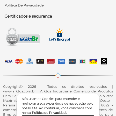
Política De Privacidade
Certificados e segurança
Copyright© 2026 - Todos os direitos reservados |
www.arktus.com.br | Arktus Indústria e Comércio de Produtos
Para Saúde Ltda | CNPJ: 01.417.367/0001-78 | R. Antônio Victor
Nós usamos Cookies para entender e
Maximiano, 107, Parque Industrial II, Santa Tereza do Oeste -
melhorar a sua experiência de navegação pelo
Paraná - CEP 85825-900 - Fale conosco: 0800 200 8022 -
nosso site. Ao continuar, você concorda com
comercial@arktus.com.br | Autorização de Funcionamento de
nossa
Política de Privacidade
.
Empresa - AFE/ANVISA - Para Fabricação de Produtos para