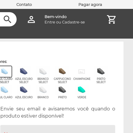
Contato
Pagar agora
Bem-vindo
Entre
ou
Cadastre-se
ores:
UL CLARO
AZUL ESCURO
BRANCO
CAPPUCCINO
CHAMPAGNE
PRETO
SELECT
SELECT
SELECT
SELECT
SELECT
UL CLARO
AZUL ESCURO
BRANCO
PRETO
VERDE
Envie seu email e avisaremos você quando o
produto estiver disponível!