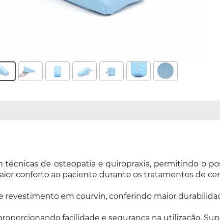
em técnicas de osteopatia e quiropraxia, permitindo o 
ior conforto ao paciente durante os tratamentos de cerv
revestimento em courvin, conferindo maior durabilida
roporcionando facilidade e segurança na utilização. Supo