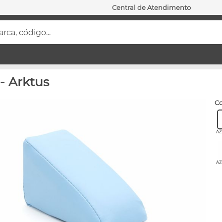
Central de Atendimento
ca, código...
- Arktus
c
AZ
AZ