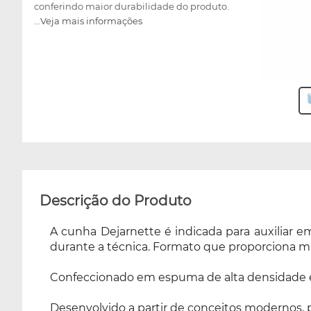
conferindo maior durabilidade do produto.
...Veja mais informações
Desenvolvido a partir de conceitos modernos,
proporcionando facilidade e segurança na
utilização. Suporta até 140kg e possui
inclinação de 30°. Visando a máxima
segurança de seus usuários, a cunha
proporciona uma fácil higienização, bastando
apenas utilizar pano úmido e sabão neutro.
Disponível nas cores preto, verde, branco, azul
claro, azul escuro e lilás sendo escolhido no
momento da compra.
Descrição do Produto
A cunha Dejarnette é indicada para auxiliar 
durante a técnica. Formato que proporciona ma
Confeccionado em espuma de alta densidade e 
Desenvolvido a partir de conceitos modernos, p