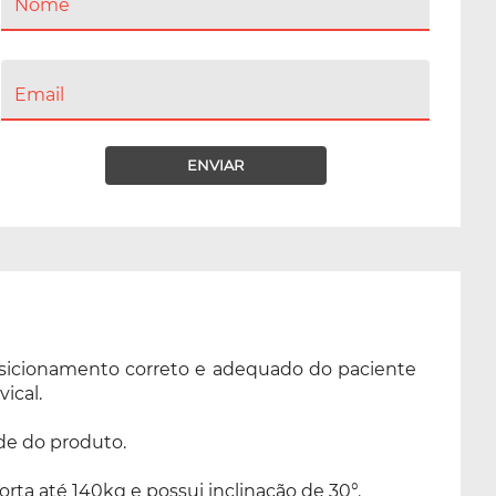
Nome
Email
ENVIAR
posicionamento correto e adequado do paciente
ical.
de do produto.
rta até 140kg e possui inclinação de 30°.