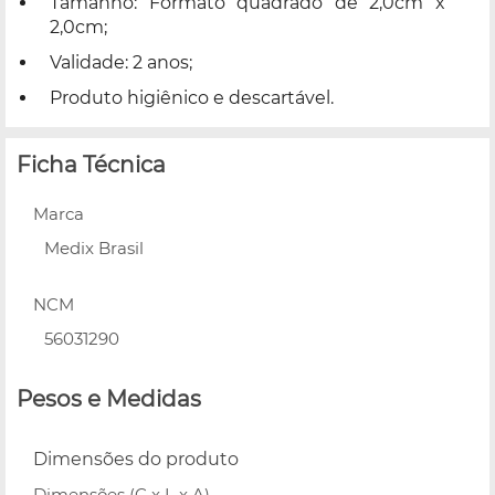
Tamanho: Formato quadrado de 2,0cm x
2,0cm;
Validade: 2 anos;
Produto higiênico e descartável.
Ficha Técnica
Marca
Medix Brasil
NCM
56031290
Pesos e Medidas
Dimensões do produto
Dimensões (C x L x A)