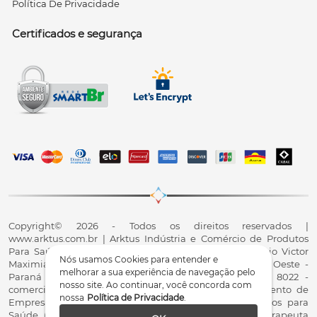
Política De Privacidade
Certificados e segurança
Copyright© 2026 - Todos os direitos reservados |
www.arktus.com.br | Arktus Indústria e Comércio de Produtos
Para Saúde Ltda | CNPJ: 01.417.367/0001-78 | R. Antônio Victor
Nós usamos Cookies para entender e
Maximiano, 107, Parque Industrial II, Santa Tereza do Oeste -
melhorar a sua experiência de navegação pelo
Paraná - CEP 85825-900 - Fale conosco: 0800 200 8022 -
nosso site. Ao continuar, você concorda com
comercial@arktus.com.br | Autorização de Funcionamento de
nossa
Política de Privacidade
.
Empresa - AFE/ANVISA - Para Fabricação de Produtos para
Saúde (Correlatos): 8.02.844-5 (UX418X102741) - Fisioterapeuta