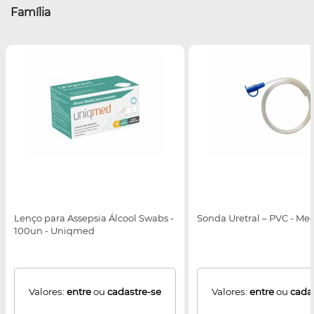
Família
Lenço para Assepsia Álcool Swabs -
Sonda Uretral – PVC - M
100un - Uniqmed
Valores:
entre
ou
cadastre-se
Valores:
entre
ou
cada