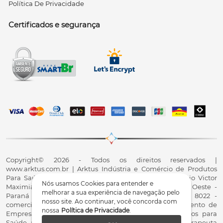
Política De Privacidade
Certificados e segurança
Copyright© 2026 - Todos os direitos reservados |
www.arktus.com.br | Arktus Indústria e Comércio de Produtos
Para Saúde Ltda | CNPJ: 01.417.367/0001-78 | R. Antônio Victor
Nós usamos Cookies para entender e
Maximiano, 107, Parque Industrial II, Santa Tereza do Oeste -
melhorar a sua experiência de navegação pelo
Paraná - CEP 85825-900 - Fale conosco: 0800 200 8022 -
nosso site. Ao continuar, você concorda com
comercial@arktus.com.br | Autorização de Funcionamento de
nossa
Política de Privacidade
.
Empresa - AFE/ANVISA - Para Fabricação de Produtos para
Saúde (Correlatos): 8.02.844-5 (UX418X102741) - Fisioterapeuta