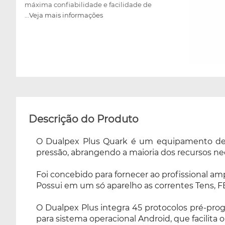
máxima confiabilidade e facilidade de
...Veja mais informações
utilização. Possui em um só aparelho as
correntes Tens, FES, recurso de Biofeedback e
ainda dois canais de saída independentes de
intensidade. O Dualpex Plus integra 45
protocolos pré-programados, e tecnologia de
interação com aplicativo para dispositivo
móvel (tablet ou celular) disponível para
sistema operacional Android, que facilita o
atendimento do profissional, uma vez que as
Descrição do Produto
informações estão na palma da mão, de fácil
acesso. Por se tratar de um equipamento
O Dualpex Plus Quark é um equipamento de f
microcontrolado, seus limites de evolução
pressão, abrangendo a maioria dos recursos ne
tornam-se quase infinitos, garantindo sempre
a utilização de um aparelho atualizado e
Foi concebido para fornecer ao profissional amp
inteligente. Eletroterapia de maneira simples
Possui em um só aparelho as correntes Tens, F
e amigável, com o máximo de recursos!
O Dualpex Plus integra 45 protocolos pré-progr
para sistema operacional Android, que facilita