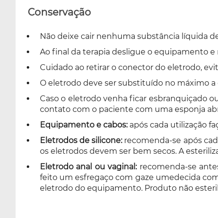
Conservação
Não deixe cair nenhuma substância líquida den
Ao final da terapia desligue o equipamento e r
Cuidado ao retirar o conector do eletrodo, evi
O eletrodo deve ser substituído no máximo a
Caso o eletrodo venha ficar esbranquiçado o
contato com o paciente com uma esponja abr
Equipamento e cabos:
após cada utilização 
Eletrodos de silicone:
recomenda-se após cada 
os eletrodos devem ser bem secos. A esteriliz
Eletrodo anal ou vaginal:
recomenda-se antes 
feito um esfregaço com gaze umedecida com 
eletrodo do equipamento. Produto não esteril