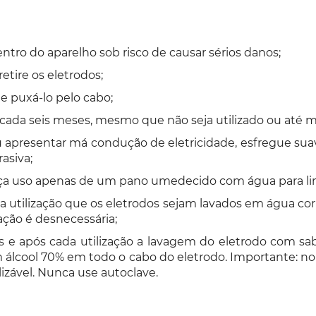
tro do aparelho sob risco de causar sérios danos;
etire os eletrodos;
te puxá-lo pelo cabo;
 cada seis meses, mesmo que não seja utilizado ou até
u apresentar má condução de eletricidade, esfregue sua
asiva;
faça uso apenas de um pano umedecido com água para l
utilização que os eletrodos sejam lavados em água cor
ação é desnecessária;
e após cada utilização a lavagem do eletrodo com sab
álcool 70% em todo o cabo do eletrodo. Importante: n
izável. Nunca use autoclave.