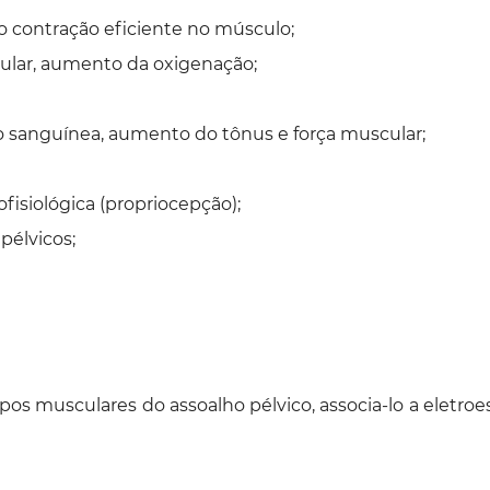
 contração eficiente no músculo;
lular, aumento da oxigenação;
ção sanguínea, aumento do tônus e força muscular;
fisiológica (propriocepção);
pélvicos;
upos musculares do assoalho pélvico, associa-lo a eletr