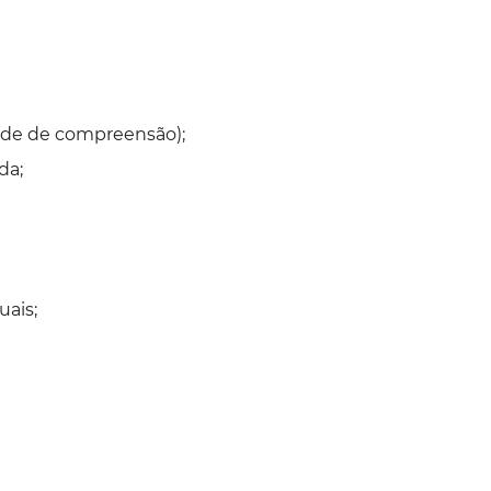
dade de compreensão);
da;
ais;