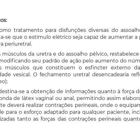
os:
como tratamento para disfunções diversas do assoal
ita-se que o estímulo elétrico seja capaz de aumentar a 
 periuretral.
 músculos da uretra e do assoalho pélvico, restabele
e modificando seu padrão de ação pelo aumento do núme
s músculos que constituem o esfincter externo da 
dade vesical. O fechamento uretral desencadearia refl
o);
estina-se a obtenção de informações quanto à força d
 sonda de látex vaginal ou anal, permitindo assim ela
te deverá realizar contrações perineais, onde o equip
ade para o esforço adaptado para qualquer paciente, inc
izadas tanto as forças das contrações perineais quan