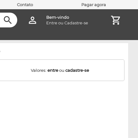
Contato
Pagar agora
Bem-vindo
Entre
ou
Cadastre-se
o
Valores:
entre
ou
cadastre-se