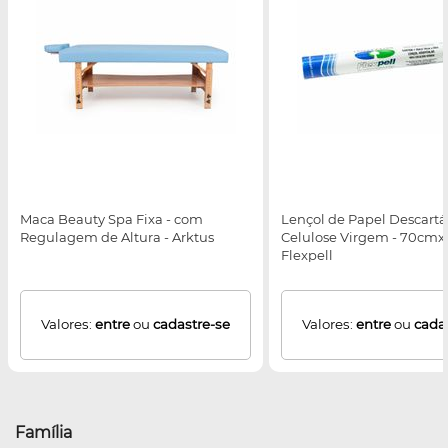
Maca Beauty Spa Fixa - com
Lençol de Papel Descartá
Regulagem de Altura - Arktus
Celulose Virgem - 70cm
Flexpell
Valores:
entre
ou
cadastre-se
Valores:
entre
ou
cada
Família