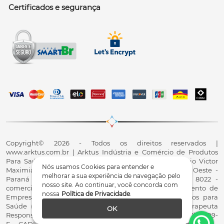
Certificados e segurança
Copyright© 2026 - Todos os direitos reservados |
www.arktus.com.br | Arktus Indústria e Comércio de Produtos
Para Saúde Ltda | CNPJ: 01.417.367/0001-78 | R. Antônio Victor
Nós usamos Cookies para entender e
Maximiano, 107, Parque Industrial II, Santa Tereza do Oeste -
melhorar a sua experiência de navegação pelo
Paraná - CEP 85825-900 - Fale conosco: 0800 200 8022 -
nosso site. Ao continuar, você concorda com
comercial@arktus.com.br | Autorização de Funcionamento de
nossa
Política de Privacidade
.
Empresa - AFE/ANVISA - Para Fabricação de Produtos para
Saúde (Correlatos): 8.02.844-5 (UX418X102741) - Fisioterapeuta
OK
Responsável Técnico Dr. Alex Fernando Zani - Crefito8(PR): 8409-