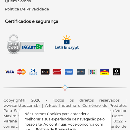
Quem Somos
Política De Privacidade
Certificados e segurança
Copyright© 2026 - Todos os direitos reservados |
www.arktus.com.br | Arktus Indústria e Comércio de Produtos
Para Saúde Ltda | CNPJ: 01.417.367/0001-78 | R. Antônio Victor
Nós usamos Cookies para entender e
Maximiano, 107, Parque Industrial II, Santa Tereza do Oeste -
melhorar a sua experiência de navegação pelo
Paraná - CEP 85825-900 - Fale conosco: 0800 200 8022 -
nosso site. Ao continuar, você concorda com
comercial@arktus.com.br | Autorização de Funcionamento de
nossa
Política de Privacidade
.