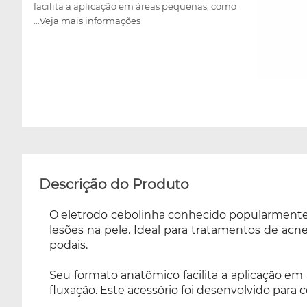
facilita a aplicação em áreas pequenas, como
...Veja mais informações
cantos das narinas e região supralabial, com a
técnica de faiscamento direto ou fluxação.
Este acessório foi desenvolvido para
complementação do aparelho e para
reposição, quando necessário. A Alta
Frequência proporciona aumento da
circulação sanguínea, efeito bactericida,
bacteriostática, fungicida, oxigenante, efeito
calmante e cicatrizante. Confeccionado em
vidro de alta qualidade, proporcionando
resistência e durabilidade. Conta com encaixe
Descrição do Produto
universal, podendo ser utilizado em qualquer
equipamento de alta frequência.
O eletrodo cebolinha conhecido popularmente c
lesões na pele. Ideal para tratamentos de acne
podais.
Seu formato anatômico facilita a aplicação em
fluxação. Este acessório foi desenvolvido par