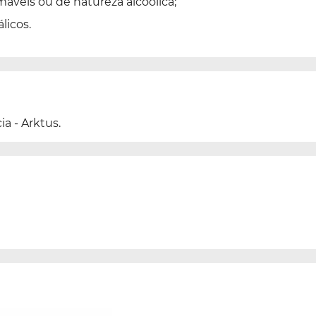
áveis ou de natureza alcoólica;
licos.
a - Arktus.