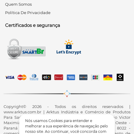
Quem Somos
Política De Privacidade
Certificados e segurança
Copyright© 2026 - Todos os direitos reservados |
www.arktus.com.br | Arktus Indústria e Comércio de Produtos
Para Saúde Ltda | CNPJ: 01.417.367/0001-78 | R. Antônio Victor
Nós usamos Cookies para entender e
Maximiano, 107, Parque Industrial II, Santa Tereza do Oeste -
melhorar a sua experiência de navegação pelo
Paraná - CEP 85825-900 - Fale conosco: 0800 200 8022 -
nosso site. Ao continuar, você concorda com
comercial@arktus.com.br | Autorização de Funcionamento de