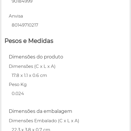
90184999
Anvisa
80149710217
Pesos e Medidas
Dimensões do produto
Dimensões (C x L x A)
17.8 x 1.1 x 0.6 cm
Peso Kg
0.024
Dimensões da embalagem
Dimensões Embalado (C x L x A)
22.3 x 3.8 x 0.7 cm