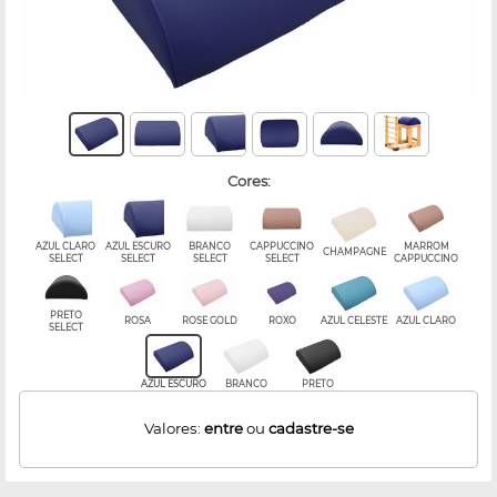
cores:
AZUL CLARO
AZUL ESCURO
BRANCO
CAPPUCCINO
MARROM
CHAMPAGNE
SELECT
SELECT
SELECT
SELECT
CAPPUCCINO
PRETO
ROSA
ROSE GOLD
ROXO
AZUL CELESTE
AZUL CLARO
SELECT
AZUL ESCURO
BRANCO
PRETO
Valores:
entre
ou
cadastre-se