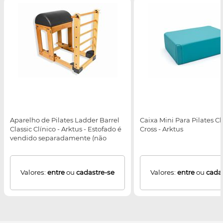
Aparelho de Pilates Ladder Barrel
Caixa Mini Para Pilates Cl
Classic Clínico - Arktus - Estofado é
Cross - Arktus
vendido separadamente (não
acompanha o produto)
Valores:
entre
ou
cadastre-se
Valores:
entre
ou
cada