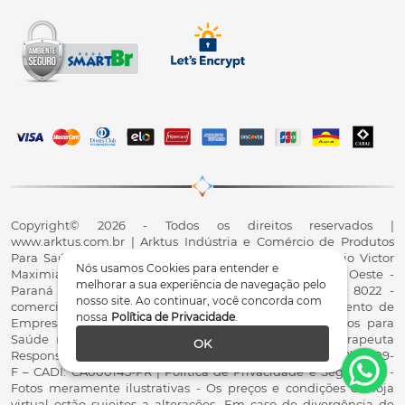
Copyright© 2026 - Todos os direitos reservados |
www.arktus.com.br | Arktus Indústria e Comércio de Produtos
Para Saúde Ltda | CNPJ: 01.417.367/0001-78 | R. Antônio Victor
Nós usamos Cookies para entender e
Maximiano, 107, Parque Industrial II, Santa Tereza do Oeste -
melhorar a sua experiência de navegação pelo
Paraná - CEP 85825-900 - Fale conosco: 0800 200 8022 -
nosso site. Ao continuar, você concorda com
comercial@arktus.com.br | Autorização de Funcionamento de
nossa
Política de Privacidade
.
Empresa - AFE/ANVISA - Para Fabricação de Produtos para
Saúde (Correlatos): 8.02.844-5 (UX418X102741) - Fisioterapeuta
OK
Responsável Técnico Dr. Alex Fernando Zani - Crefito8(PR): 8409-
F – CADI: CA000145-PR | Política de Privacidade e Segurança -
Fotos meramente ilustrativas - Os preços e condições da loja
virtual estão sujeitos a alterações. Em caso de divergência de