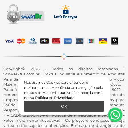
Copyright© 2026 - Todos os direitos reservados |
www.arktus.com.br | Arktus Indústria e Comércio de Produtos
Para Saúde Ltda | CNPJ: 01.417.367/0001-78 | R. Antônio Victor
Nós usamos Cookies para entender e
Maximiano, 107, Parque Industrial II, Santa Tereza do Oeste -
melhorar a sua experiência de navegação pelo
Paraná - CEP 85825-900 - Fale conosco: 0800 200 8022 -
nosso site. Ao continuar, você concorda com
comercial@arktus.com.br | Autorização de Funcionamento de
nossa
Política de Privacidade
.
Empresa - AFE/ANVISA - Para Fabricação de Produtos para
Saúde (Correlatos): 8.02.844-5 (UX418X102741) - Fisioterapeuta
OK
Responsável Técnico Dr. Alex Fernando Zani - Crefito8(PR): 8409-
F – CADI: CA000145-PR | Política de Privacidade e Segurança -
Fotos meramente ilustrativas - Os preços e condições da loja
virtual estão sujeitos a alterações. Em caso de divergência de