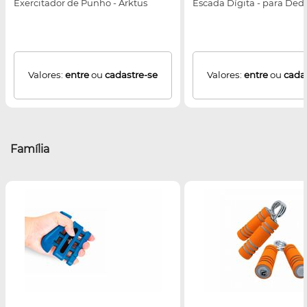
Exercitador de Punho - Arktus
Escada Dígita - para Dedo
Valores:
entre
ou
cadastre-se
Valores:
entre
ou
cada
Família