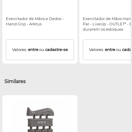
Exercitador de Mãos e Dedos -
Exercitador de Mãos Hand
Hand Grip - Arktus
Par - LiveUp - OUTLET* -
durarem os estoques
Valores:
entre
ou
cadastre-se
Valores:
entre
ou
cada
Similares