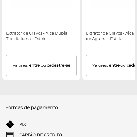
Extrator de Cravos - Alça Dupla
Extrator de Cravos - Alça 
Tipo Italiana - Estek
de Agulha - Estek
Valores:
entre
ou
cadastre-se
Valores:
entre
ou
cada
Formas de pagamento
PIX
CARTÃO DE CRÉDITO