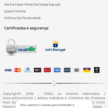
Venha Fazer Parte Da Nossa Equipe
Quem Somos
Política De Privacidade
Certificados e segurança
Copyright© 2026 - Todos os direitos reservados |
www.arktus.com.br | Arktus Indústria e Comércio de Produtos
Para Saúde Ltda | CNPJ: 01.417.367/0001-78 | R. Antônio Victor
Nós usamos Cookies para entender e
Maximiano, 107, Parque Industrial II, Santa Tereza do Oeste -