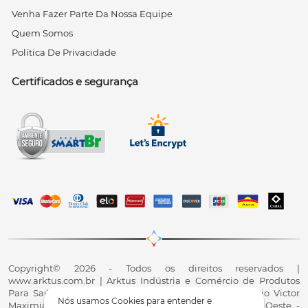
Venha Fazer Parte Da Nossa Equipe
Quem Somos
Política De Privacidade
Certificados e segurança
Copyright© 2026 - Todos os direitos reservados |
www.arktus.com.br | Arktus Indústria e Comércio de Produtos
Para Saúde Ltda | CNPJ: 01.417.367/0001-78 | R. Antônio Victor
Nós usamos Cookies para entender e
Maximiano, 107, Parque Industrial II, Santa Tereza do Oeste -