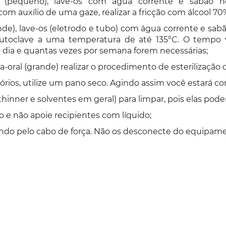
al (pequeno), lave-os com água corrente e sabão n
m auxílio de uma gaze, realizar a fricção com álcool 7
rande), lave-os (eletrodo e tubo) com água corrente e sa
 autoclave a uma temperatura de até 135°C. O tempo 
ao dia e quantas vezes por semana forem necessárias;
a-oral (grande) realizar o procedimento de esterilização c
órios, utilize um pano seco. Agindo assim você estará 
 thinner e solventes em geral) para limpar, pois elas po
o e não apoie recipientes com líquido;
o pelo cabo de força. Não os desconecte do equipamen