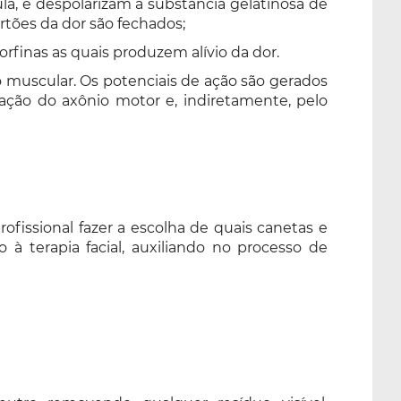
a, e despolarizam a substância gelatinosa de
tões da dor são fechados;
rfinas as quais produzem alívio da dor.
 muscular. Os potenciais de ação são gerados
ação do axônio motor e, indiretamente, pelo
ofissional fazer a escolha de quais canetas e
o à terapia facial, auxiliando no processo de