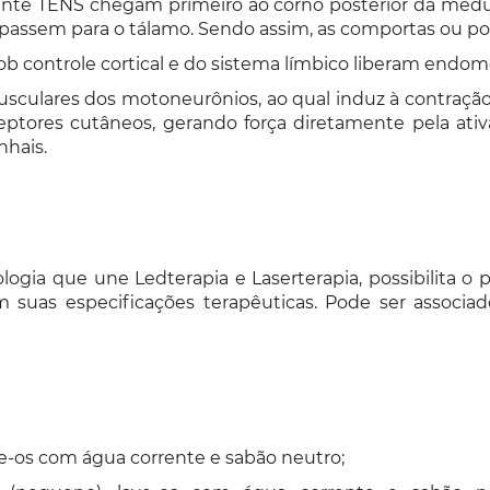
rente TENS chegam primeiro ao corno posterior da medul
passem para o tálamo. Sendo assim, as comportas ou por
ob controle cortical e do sistema límbico liberam endomo
sculares dos motoneurônios, ao qual induz à contração
ptores cutâneos, gerando força diretamente pela ativ
nhais.
ia que une Ledterapia e Laserterapia, possibilita o pr
m suas especificações terapêuticas. Pode ser associad
ave-os com água corrente e sabão neutro;