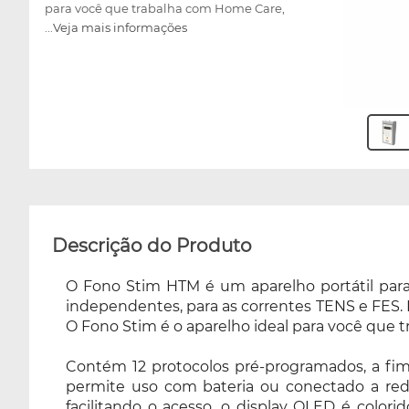
para você que trabalha com Home Care,
...Veja mais informações
tornando-o indispensável para seu dia a dia.
Contém 12 protocolos pré-programados, a fim
de facilitar seus atendimentos, além de
memória para incluir protocolos particulares.
A alimentação permite uso com bateria ou
conectado a rede elétrica, o aparelho é
recarregável e bivolt! Os canais de saída estão
localizadas na parte superior, facilitando o
acesso, o display OLED é colorido, de alta
resolução e contraste, detém ainda teclas soft
touch que tornam o uso do aparelho mais
Descrição do Produto
confortável. Prático, o Fono Stim HTM indica a
carga de bateria disponível, e possui ainda,
O Fono Stim HTM é um aparelho portátil para
um clip para encaixe no cinto do usuário,
independentes, para as correntes TENS e FES. É
além de acompanhar acessórios completos
O Fono Stim é o aparelho ideal para você que t
para reabilitação intra-oral e extra-oral.
Contém 12 protocolos pré-programados, a fim 
Confira!
permite uso com bateria ou conectado a rede e
facilitando o acesso, o display OLED é color