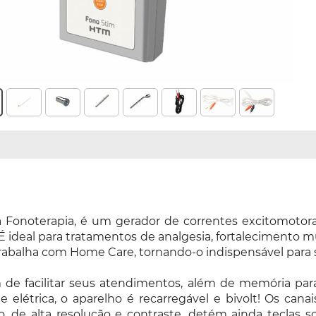
 Fonoterapia, é um gerador de correntes excitomotora
 ideal para tratamentos de analgesia, fortalecimento mus
rabalha com Home Care, tornando-o indispensável para s
de facilitar seus atendimentos, além de memória para i
létrica, o aparelho é recarregável e bivolt! Os canais
ido, de alta resolução e contraste, detém ainda teclas