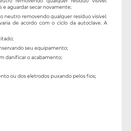
eutro removendo qualquer resíduo visível.
0% e aguardar secar novamente;
bão neutro removendo qualquer resíduo visível.
varia de acordo com o ciclo da autoclave. A
itado;
conservando seu equipamento;
dem danificar o acabamento;
to ou dos eletrodos puxando pelos fios;