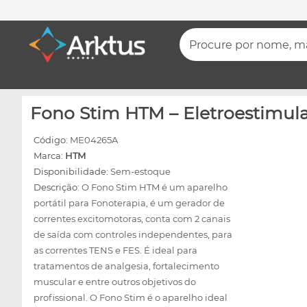
Procure por nome, mar
Fono Stim HTM – Eletroestimula
Código:
ME04265A
Marca:
HTM
Disponibilidade:
Sem-estoque
Descrição:
O Fono Stim HTM é um aparelho
portátil para Fonoterapia, é um gerador de
correntes excitomotoras, conta com 2 canais
de saída com controles independentes, para
as correntes TENS e FES. É ideal para
tratamentos de analgesia, fortalecimento
muscular e entre outros objetivos do
profissional. O Fono Stim é o aparelho ideal