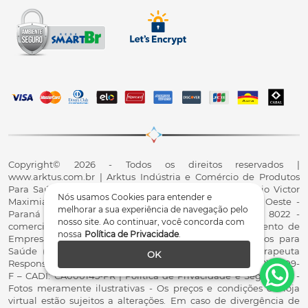
Copyright© 2026 - Todos os direitos reservados |
www.arktus.com.br | Arktus Indústria e Comércio de Produtos
Para Saúde Ltda | CNPJ: 01.417.367/0001-78 | R. Antônio Victor
Nós usamos Cookies para entender e
Maximiano, 107, Parque Industrial II, Santa Tereza do Oeste -
melhorar a sua experiência de navegação pelo
Paraná - CEP 85825-900 - Fale conosco: 0800 200 8022 -
nosso site. Ao continuar, você concorda com
comercial@arktus.com.br | Autorização de Funcionamento de
nossa
Política de Privacidade
.
Empresa - AFE/ANVISA - Para Fabricação de Produtos para
Saúde (Correlatos): 8.02.844-5 (UX418X102741) - Fisioterapeuta
OK
Responsável Técnico Dr. Alex Fernando Zani - Crefito8(PR): 8409-
F – CADI: CA000145-PR | Política de Privacidade e Segurança -
Fotos meramente ilustrativas - Os preços e condições da loja
virtual estão sujeitos a alterações. Em caso de divergência de