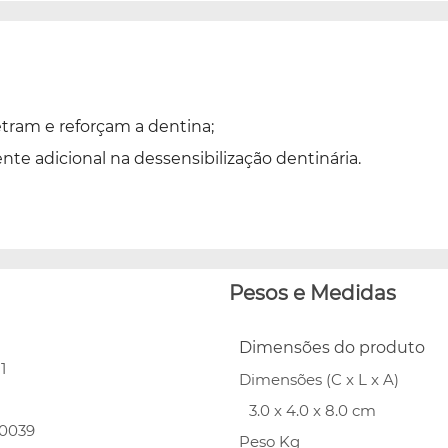
tram e reforçam a dentina;
e adicional na dessensibilização dentinária.
Pesos e Medidas
Dimensões do produto
1
Dimensões (C x L x A)
3.0 x 4.0 x 8.0 cm
50039
Peso Kg