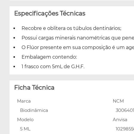
Especificações Técnicas
Recobre e oblitera os túbulos dentinários;
Possui cargas minerais nanométricas que pene
O Flúor presente em sua composição é um agent
Embalagem contendo:
1 frasco com 5mL de G.H.F.
Ficha Técnica
Marca
NCM
Biodinâmica
3006401
Modelo
Anvisa
5 ML
102985