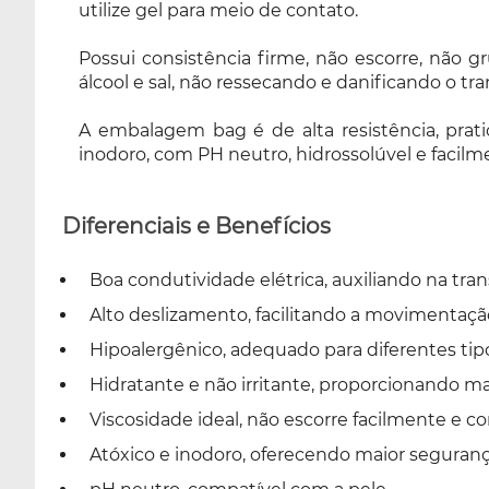
utilize gel para meio de contato.
PH neutro, hidrossolúvel e facilmente
removível, tudo isso para que você tenha
Possui consistência firme, não escorre, não gr
segurança e confiabilidade no uso.
álcool e sal, não ressecando e danificando o t
A embalagem bag é de alta resistência, pratic
inodoro, com PH neutro, hidrossolúvel e facilm
Diferenciais e Benefícios
Boa condutividade elétrica, auxiliando na tr
Alto deslizamento, facilitando a movimentaçã
Hipoalergênico, adequado para diferentes tip
Hidratante e não irritante, proporcionando ma
Viscosidade ideal, não escorre facilmente e 
Atóxico e inodoro, oferecendo maior seguranç