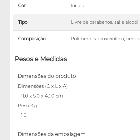
Cor
Incolor
Tipo
Livre de parabenos, sal e álcool
Composição
Polímero carboxivinílico, benz
Pesos e Medidas
Dimensões do produto
Dimensões (C x L x A)
11.0 x 5.0 x 43.0 cm
Peso Kg
1.0
Dimensões da embalagem