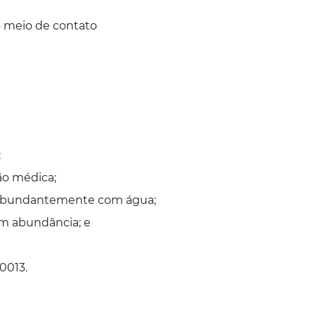
 meio de contato
;
ão médica;
 abundantemente com água;
em abundância; e
0013.