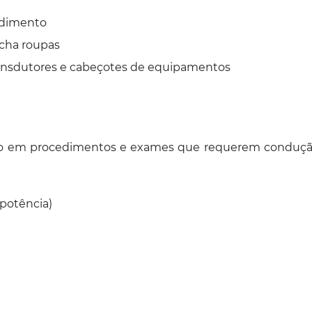
cedimento
ncha roupas
 transdutores e cabeçotes de equipamentos
o em procedimentos e exames que requerem condução ef
 potência)