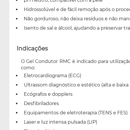
pH neutro, compatível com a pele
Hidrossolúvel e de fácil remoção após o pro
Não gorduroso, não deixa resíduos e não ma
Isento de sal e álcool, ajudando a preservar
Indicações
O Gel Condutor RMC é indicado para utilizaçã
como:
Eletrocardiograma (ECG)
Ultrassom diagnóstico e estético (alta e baixa
Ecógrafos e dopplers
Desfibriladores
Equipamentos de eletroterapia (TENS e FES)
Laser e luz intensa pulsada (LIP)