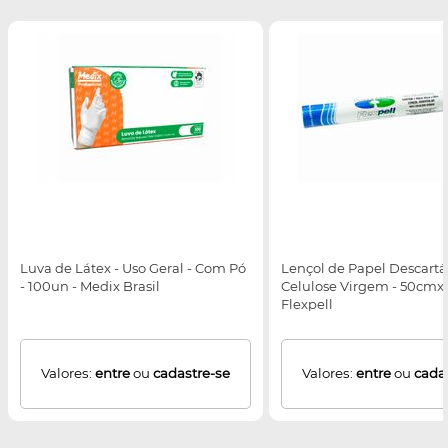
Luva de Látex - Uso Geral - Com Pó
Lençol de Papel Descartá
- 100un - Medix Brasil
Celulose Virgem - 50cmx
Flexpell
Valores:
entre
ou
cadastre-se
Valores:
entre
ou
cada