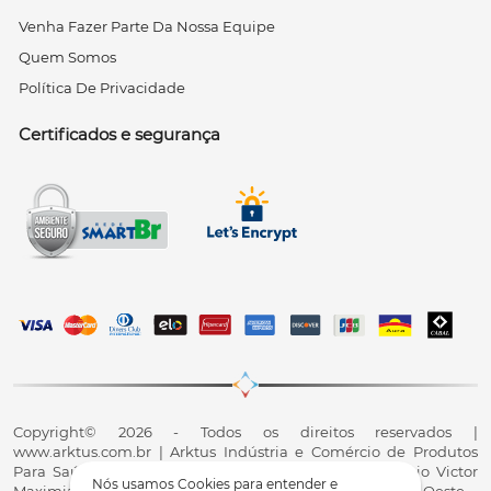
Venha Fazer Parte Da Nossa Equipe
Quem Somos
Política De Privacidade
Certificados e segurança
Copyright© 2026 - Todos os direitos reservados |
www.arktus.com.br | Arktus Indústria e Comércio de Produtos
Para Saúde Ltda | CNPJ: 01.417.367/0001-78 | R. Antônio Victor
Nós usamos Cookies para entender e