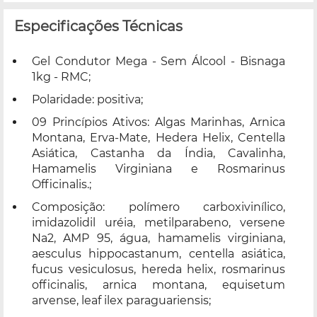
Especificações Técnicas
Gel Condutor Mega - Sem Álcool - Bisnaga
1kg - RMC;
Polaridade: positiva;
09 Princípios Ativos: Algas Marinhas, Arnica
Montana, Erva-Mate, Hedera Helix, Centella
Asiática, Castanha da Índia, Cavalinha,
Hamamelis Virginiana e Rosmarinus
Officinalis.;
Composição: polímero carboxivinílico,
imidazolidil uréia, metilparabeno, versene
Na2, AMP 95, água, hamamelis virginiana,
aesculus hippocastanum, centella asiática,
fucus vesiculosus, hereda helix, rosmarinus
officinalis, arnica montana, equisetum
arvense, leaf ilex paraguariensis;