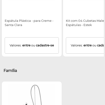
Espátula Plástica - para Creme -
Kit com 04 Cubetas Maleá
Santa Clara
Espátulas - Estek
Valores:
entre
ou
cadastre-se
Valores:
entre
ou
cada
Família