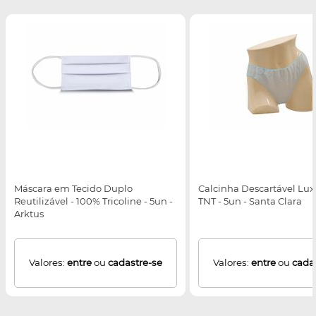
Máscara em Tecido Duplo
Calcinha Descartável Lux
Reutilizável - 100% Tricoline - 5un -
TNT - 5un - Santa Clara
Arktus
Valores:
entre
ou
cadastre-se
Valores:
entre
ou
cada