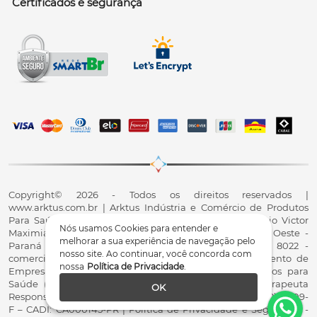
Certificados e segurança
Copyright© 2026 - Todos os direitos reservados |
www.arktus.com.br | Arktus Indústria e Comércio de Produtos
Para Saúde Ltda | CNPJ: 01.417.367/0001-78 | R. Antônio Victor
Nós usamos Cookies para entender e
Maximiano, 107, Parque Industrial II, Santa Tereza do Oeste -
melhorar a sua experiência de navegação pelo
Paraná - CEP 85825-900 - Fale conosco: 0800 200 8022 -
nosso site. Ao continuar, você concorda com
comercial@arktus.com.br | Autorização de Funcionamento de
nossa
Política de Privacidade
.
Empresa - AFE/ANVISA - Para Fabricação de Produtos para
Saúde (Correlatos): 8.02.844-5 (UX418X102741) - Fisioterapeuta
OK
Responsável Técnico Dr. Alex Fernando Zani - Crefito8(PR): 8409-
F – CADI: CA000145-PR | Política de Privacidade e Segurança -