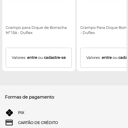
Grampo para Dique de Borracha
Grampo Para Dique Borra
Nº 13A - Duflex
- Duflex
Valores:
entre
ou
cadastre-se
Valores:
entre
ou
cada
Formas de pagamento
PIX
CARTÃO DE CRÉDITO