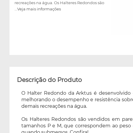
recreações na água. Os Halteres Redondos são
...Veja mais informações
vendidos em pares, em cores sortidas, ou seja,
não permite a escolha da cor no momento da
compra. Disponível nos tamanhos P e M, que
correspondem ao peso dos halteres, para
adequar às suas necessidades e resistência,
variando os pesos de 02 Kg até 04 Kg, quando
submersos. Confira!
Descrição do Produto
O Halter Redondo da Arktus é desenvolvido 
melhorando o desempenho e resistência sobre a 
demais recreações na água.
Os Halteres Redondos são vendidos em pares
tamanhos P e M, que correspondem ao peso dos
quando submersos. Confira!