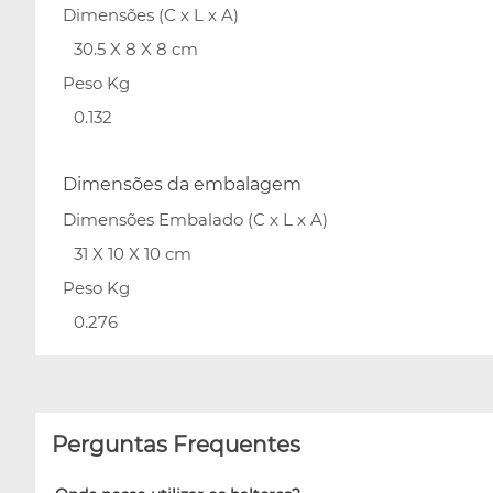
Dimensões (C x L x A)
30.5 X 8 X 8 cm
Peso Kg
0.132
Dimensões da embalagem
Dimensões Embalado (C x L x A)
31 X 10 X 10 cm
Peso Kg
0.276
Perguntas Frequentes