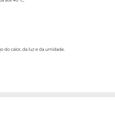
a até 40ºC;
 do calor, da luz e da umidade.