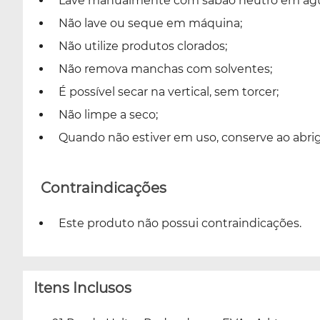
Lave manualmente com sabão neutro em águ
Não lave ou seque em máquina;
Não utilize produtos clorados;
Não remova manchas com solventes;
É possível secar na vertical, sem torcer;
Não limpe a seco;
Quando não estiver em uso, conserve ao abrigo
Contraindicações
Este produto não possui contraindicações.
Itens Inclusos