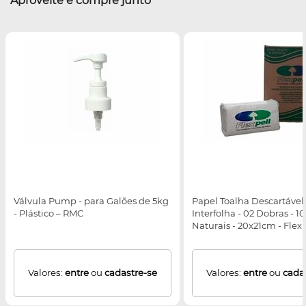
Aproveite e compre junto
Válvula Pump - para Galões de 5kg
Papel Toalha Descartável 
- Plástico – RMC
Interfolha - 02 Dobras - 1
Naturais - 20x21cm - Flexp
Valores:
entre
ou
cadastre-se
Valores:
entre
ou
cada