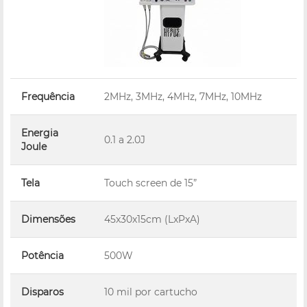
Frequência
2MHz, 3MHz, 4MHz, 7MHz, 10MHz
Energia
0.1 a 2.0J
Joule
Tela
Touch screen de 15”
Dimensões
45x30x15cm (LxPxA)
Potência
500W
Disparos
10 mil por cartucho