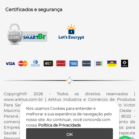
Certificados e segurança
Copyright© 2026 - Todos os direitos reservados |
www.arktus.com.br | Arktus Indústria e Comércio de Produtos
Para Saúde Ltda | CNPJ: 01.417.367/0001-78 | R. Antônio Victor
Nós usamos Cookies para entender e
Maximiano, 107, Parque Industrial II, Santa Tereza do Oeste -
melhorar a sua experiência de navegação pelo
Paraná - CEP 85825-900 - Fale conosco: 0800 200 8022 -
nosso site. Ao continuar, você concorda com
comercial@arktus.com.br | Autorização de Funcionamento de
nossa
Política de Privacidade
.
Empresa - AFE/ANVISA - Para Fabricação de Produtos para
Saúde (Correlatos): 8.02.844-5 (UX418X102741) - Fisioterapeuta
OK
Responsável Técnico Dr. Alex Fernando Zani - Crefito8(PR): 8409-