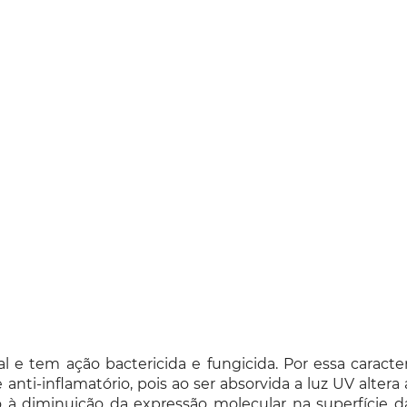
al e tem ação bactericida e fungicida. Por essa caracte
ti-inflamatório, pois ao ser absorvida a luz UV altera
o à diminuição da expressão molecular na superfície 