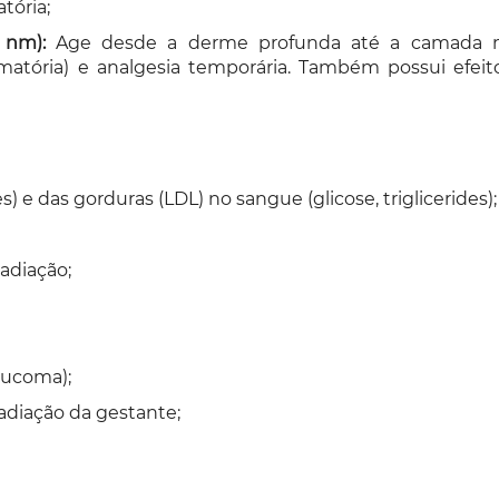
tória;
 nm):
Age desde a derme profunda até a camada musc
amatória) e analgesia temporária. Também possui efe
s) e das gorduras (LDL) no sangue (glicose, triglicerides);
adiação;
aucoma);
adiação da gestante;