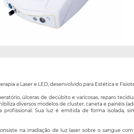
pia a Laser e LED, desenvolvido para Estética e Fisiote
ratório, úlceras de decúbito e varicosas, reparo tecidual,
onibiliza diversos modelos de cluster, caneta e painéis 
rofissional. Sua luz é emitida de forma isolada, sim
onsiste na irradiação de luz laser sobre o sangue co