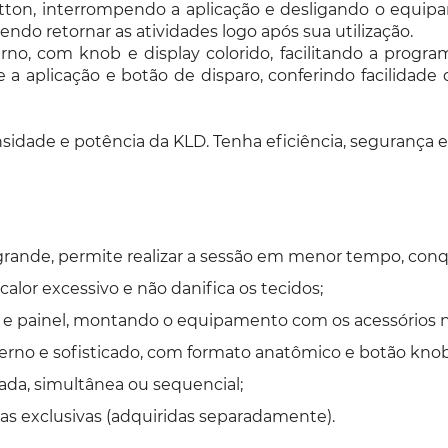
utton, interrompendo a aplicação e desligando o equip
endo retornar as atividades logo após sua utilização.
, com knob e display colorido, facilitando a program
 a aplicação e botão de disparo, conferindo facilidade
ensidade e potência da KLD. Tenha eficiência, segurança
grande, permite realizar a sessão em menor tempo, conqu
alor excessivo e não danifica os tecidos;
s e painel, montando o equipamento com os acessórios nec
no e sofisticado, com formato anatômico e botão knob 
lada, simultânea ou sequencial;
tas exclusivas (adquiridas separadamente).