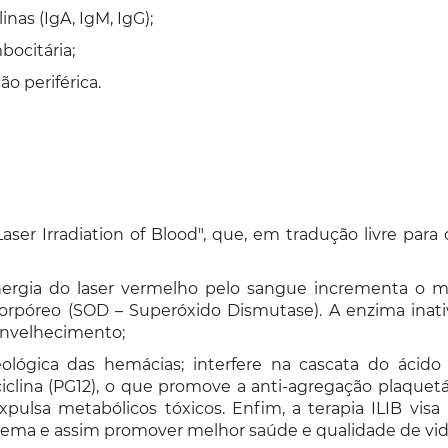
as (IgA, IgM, IgG);
ocitária;
o periférica.
Laser Irradiation of Blood", que, em tradução livre para 
energia do laser vermelho pelo sangue incrementa o me
corpóreo (SOD – Superóxido Dismutase). A enzima inati
envelhecimento;
lógica das hemácias; interfere na cascata do ácido
iclina (PG12), o que promove a anti-agregação plaquetá
pulsa metabólicos tóxicos. Enfim, a terapia ILIB visa 
stema e assim promover melhor saúde e qualidade de vid