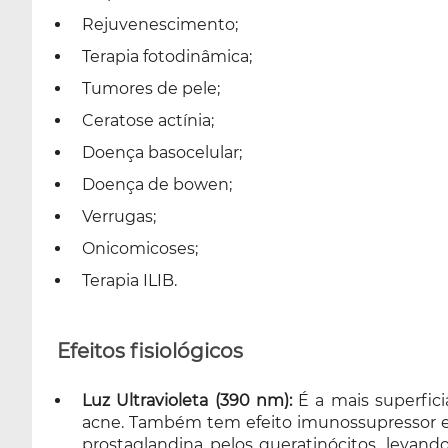
Rejuvenescimento;
Terapia fotodinâmica;
Tumores de pele;
Ceratose actínia;
Doença basocelular;
Doença de bowen;
Verrugas;
Onicomicoses;
Terapia ILIB.
Efeitos fisiológicos
Luz Ultravioleta (390 nm):
É a mais superfici
acne. Também tem efeito imunossupressor e an
prostaglandina pelos queratinócitos, levand