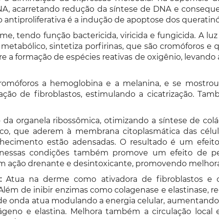
NA, acarretando redução da síntese de DNA e conseque
antiproliferativa é a indução de apoptose dos queratinó
, tendo função bactericida, viricida e fungicida. A lu
metabólico, sintetiza porfirinas, que são cromóforos 
re a formação de espécies reativas de oxigênio, levando a
omóforos a hemoglobina e a melanina, e se mostrou e
ação de fibroblastos, estimulando a cicatrização. Tam
da organela ribossômica, otimizando a síntese de colá
ico, que aderem à membrana citoplasmática das célu
elhecimento estão adensadas. O resultado é um efeit
os nessas condições também promove um efeito de pel
 ação drenante e desintoxicante, promovendo melhora da
:
Atua na derme como ativadora de fibroblastos e cé
lém de inibir enzimas como colagenase e elastinase, re
e onda atua modulando a energia celular, aumentando a
no e elastina. Melhora também a circulação local e