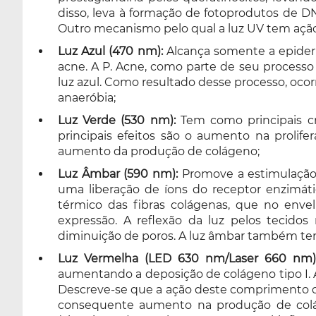
disso, leva à formação de fotoprodutos de D
Outro mecanismo pelo qual a luz UV tem ação 
Luz Azul (470 nm):
Alcança somente a epiderme
acne. A P. Acne, como parte de seu processo 
luz azul. Como resultado desse processo, ocor
anaeróbia;
Luz Verde (530 nm):
Tem como principais cr
principais efeitos são o aumento na prolifer
aumento da produção de colágeno;
Luz Âmbar (590 nm):
Promove a estimulação 
uma liberação de íons do receptor enzimát
térmico das fibras colágenas, que no env
expressão. A reflexão da luz pelos tecid
diminuição de poros. A luz âmbar também tem
Luz Vermelha (LED 630 nm/Laser 660 nm)
aumentando a deposição de colágeno tipo I. A
Descreve-se que a ação deste comprimento d
consequente aumento na produção de coláge