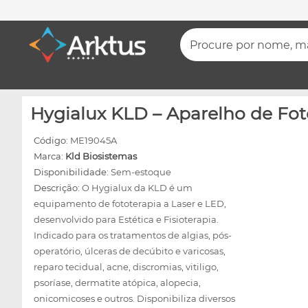
Procure por nome, mar
Hygialux KLD – Aparelho de Fot
Código:
ME19045A
Marca:
Kld Biosistemas
Disponibilidade:
Sem-estoque
Descrição:
O Hygialux da KLD é um
equipamento de fototerapia a Laser e LED,
desenvolvido para Estética e Fisioterapia.
Indicado para os tratamentos de algias, pós-
operatório, úlceras de decúbito e varicosas,
reparo tecidual, acne, discromias, vitiligo,
psoríase, dermatite atópica, alopecia,
onicomicoses e outros. Disponibiliza diversos