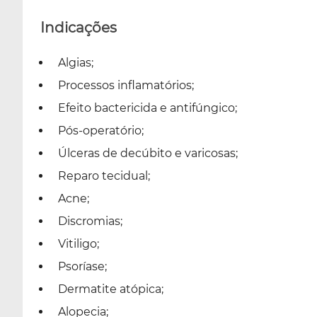
Indicações
Algias;
Processos inflamatórios;
Efeito bactericida e antifúngico;
Pós-operatório;
Úlceras de decúbito e varicosas;
Reparo tecidual;
Acne;
Discromias;
Vitiligo;
Psoríase;
Dermatite atópica;
Alopecia;