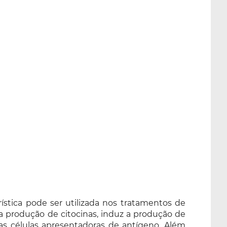
rística pode ser utilizada nos tratamentos de
 a produção de citocinas, induz a produção de
das células apresentadoras de antígeno. Além