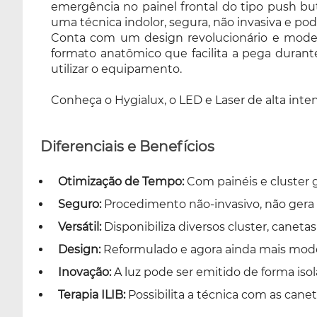
emergência no painel frontal do tipo push b
disparo, conferindo facilidade de pausar ou
uma técnica indolor, segura, não invasiva e pod
retomar a aplicação sem precisar utilizar o
Conta com um design revolucionário e moderno
equipamento. Conheça o Hygialux, o LED e
formato anatômico que facilita a pega durante
Laser de alta intensidade e potência da KLD.
utilizar o equipamento.
Tenha eficiência, segurança e versatilidade
num só equipamento!
Conheça o Hygialux, o LED e Laser de alta int
Diferenciais e Benefícios
Otimização de Tempo:
Com painéis e cluster 
Seguro:
Procedimento não-invasivo, não gera c
Versátil:
Disponibiliza diversos cluster, caneta
Design:
Reformulado e agora ainda mais moder
Inovação:
A luz pode ser emitido de forma iso
Terapia ILIB:
Possibilita a técnica com as cane