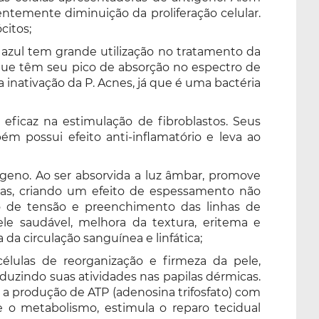
ntemente diminuição da proliferação celular.
citos;
z azul tem grande utilização no tratamento da
e que têm seu pico de absorção no espectro de
 inativação da P. Acnes, já que é uma bactéria
ficaz na estimulação de fibroblastos. Seus
bém possui efeito anti-inflamatório e leva ao
geno. Ao ser absorvida a luz âmbar, promove
las, criando um efeito de espessamento não
o de tensão e preenchimento das linhas de
e saudável, melhora da textura, eritema e
 circulação sanguínea e linfática;
lulas de reorganização e firmeza da pele,
duzindo suas atividades nas papilas dérmicas.
 produção de ATP (adenosina trifosfato) com
 o metabolismo, estimula o reparo tecidual