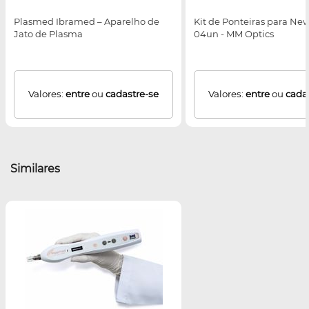
Plasmed Ibramed – Aparelho de
Kit de Ponteiras para New
Jato de Plasma
04un - MM Optics
Valores:
entre
ou
cadastre-se
Valores:
entre
ou
cada
Similares