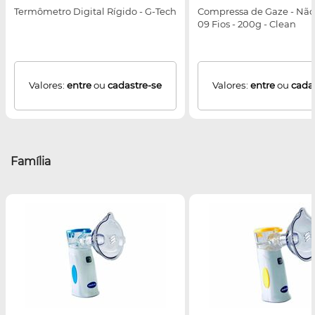
Termômetro Digital Rígido - G-Tech
Compressa de Gaze - Não E
09 Fios - 200g - Clean
Valores:
entre
ou
cadastre-se
Valores:
entre
ou
cada
Família