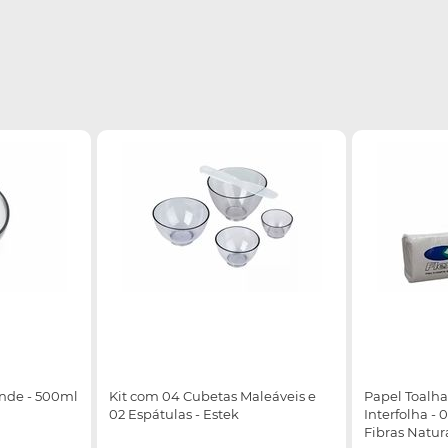
ande - 500ml
Kit com 04 Cubetas Maleáveis e
Papel Toalha
02 Espátulas - Estek
Interfolha - 
Fibras Natura