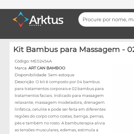
Procure por nome, mar
Kit Bambus para Massagem - 02
Código:
ME02454A
Marca:
ART CAN BAMBOO
Disponibilidade:
Sem-estoque
Descrição:
O kit é composto por 04 bambus
para tratamentos corporais e 02 bambus para
tratamentos faciais. Indicado para massagem
relaxante, massagem modeladora, drenagem
linfática, celulite e pode ser feita em diferentes
regiões do corpo como costas, barriga, pernas,
pés e também no rosto. A bambuterapia alivia
as tensões musculares, edemas, estimula a