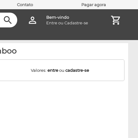
Contato
Pagar agora
Bem-vindo
Entre
ou
Cadastre-se
mboo
Valores:
entre
ou
cadastre-se