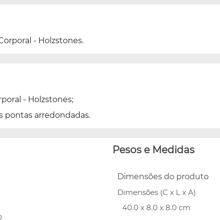
orporal - Holzstones.
poral - Holzstones;
as pontas arredondadas.
Pesos e Medidas
Dimensões do produto
Dimensões (C x L x A)
40.0 x 8.0 x 8.0 cm
0