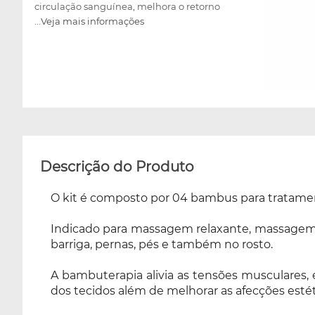
circulação sanguínea, melhora o retorno
...Veja mais informações
venoso, aumenta a oxigenação e nutrição dos
tecidos além de melhorar as afecções
estéticas. Para a prática da massagem, a
preferência é por bambus de superfície
regular. Essas peças são lixadas e
envernizadas, além de não conter qualquer
tipo de farpa, ranhura ou dano que possa
impedir o perfeito deslizamento e machucar o
cliente. O kit possui 06 peças hidratadas,
Descrição do Produto
polidas, maçaricadas e com as pontas
arredondadas, para melhor manuseio e
O kit é composto por 04 bambus para tratamen
aplicação ao cliente.
Indicado para massagem relaxante, massagem mo
barriga, pernas, pés e também no rosto.
A bambuterapia alivia as tensões musculares,
dos tecidos além de melhorar as afecções estét