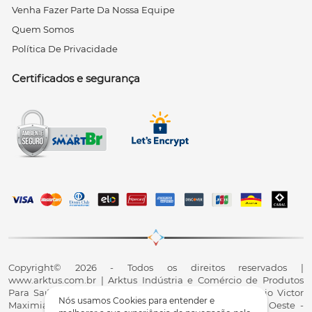
Venha Fazer Parte Da Nossa Equipe
Quem Somos
Política De Privacidade
Certificados e segurança
Copyright© 2026 - Todos os direitos reservados |
www.arktus.com.br | Arktus Indústria e Comércio de Produtos
Para Saúde Ltda | CNPJ: 01.417.367/0001-78 | R. Antônio Victor
Nós usamos Cookies para entender e
Maximiano, 107, Parque Industrial II, Santa Tereza do Oeste -