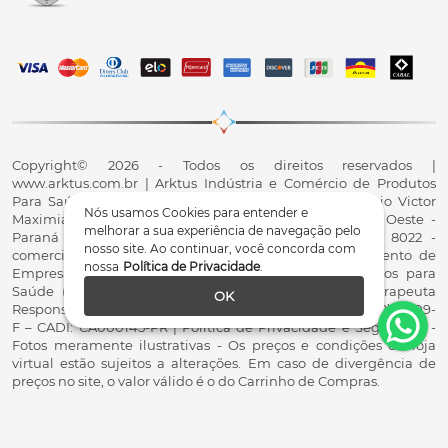
Copyright© 2026 - Todos os direitos reservados |
www.arktus.com.br | Arktus Indústria e Comércio de Produtos
Para Saúde Ltda | CNPJ: 01.417.367/0001-78 | R. Antônio Victor
Nós usamos Cookies para entender e
Maximiano, 107, Parque Industrial II, Santa Tereza do Oeste -
melhorar a sua experiência de navegação pelo
Paraná - CEP 85825-900 - Fale conosco: 0800 200 8022 -
nosso site. Ao continuar, você concorda com
comercial@arktus.com.br | Autorização de Funcionamento de
nossa
Política de Privacidade
.
Empresa - AFE/ANVISA - Para Fabricação de Produtos para
Saúde (Correlatos): 8.02.844-5 (UX418X102741) - Fisioterapeuta
OK
Responsável Técnico Dr. Alex Fernando Zani - Crefito8(PR): 8409-
F – CADI: CA000145-PR | Política de Privacidade e Segurança -
Fotos meramente ilustrativas - Os preços e condições da loja
virtual estão sujeitos a alterações. Em caso de divergência de
preços no site, o valor válido é o do Carrinho de Compras.