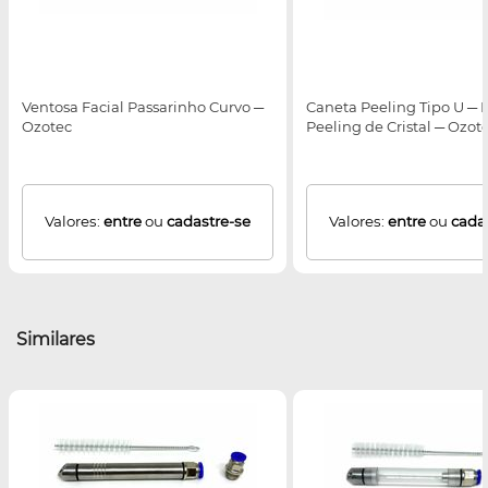
Ventosa Facial Passarinho Curvo ─
Caneta Peeling Tipo U ─ 
Ozotec
Peeling de Cristal ─ Ozot
Valores:
entre
ou
cadastre-se
Valores:
entre
ou
cada
Similares