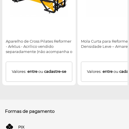
Aparelho de Cross Pilates Reformer
Mola Curta para Reformer
- Arktus - Acrílico vendido
Densidade Leve – Amarel
separadamente (não acompanha o
equipamento)
Valores:
entre
ou
cadastre-se
Valores:
entre
ou
cada
Formas de pagamento
PIX