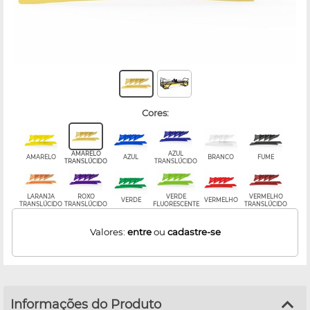
cores:
AMARELO
AZUL
AMARELO
AZUL
BRANCO
FUME
TRANSLÚCIDO
TRANSLÚCIDO
LARANJA
ROXO
VERDE
VERMELHO
VERDE
VERMELHO
TRANSLÚCIDO
TRANSLÚCIDO
FLUORESCENTE
TRANSLÚCIDO
Valores:
entre
ou
cadastre-se
Informações do Produto