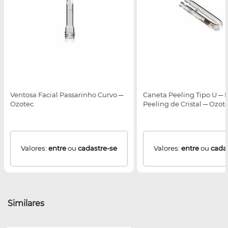
Ventosa Facial Passarinho Curvo ─
Caneta Peeling Tipo U ─ 
Ozotec
Peeling de Cristal ─ Ozot
Valores:
entre
ou
cadastre-se
Valores:
entre
ou
cada
Similares