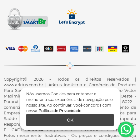
Copyright© 2026 - Todos os direitos reservados |
www.arktus.com.br | Arktus Indústria e Comércio de Produtos
Para Saúde Ltda | CNPJ: 01.417.367/0001-78 | R. Antônio Victor
Nós usamos Cookies para entender e
Maximiano, 107, Parque Industrial II, Santa Tereza do Oeste -
melhorar a sua experiência de navegação pelo
Paraná - CEP 85825-900 - Fale conosco: 0800 200 8022 -
nosso site. Ao continuar, você concorda com
comercial@arktus.com.br | Autorização de Funcionamento de
nossa
Política de Privacidade
.
Empresa - AFE/ANVISA - Para Fabricação de Produtos para
Saúde (Correlatos): 8.02.844-5 (UX418X102741) - Fisioterapeuta
OK
Responsável Técnico Dr. Alex Fernando Zani - Crefito8(PR): 8409-
F – CADI: CA000145-PR | Política de Privacidade e Segurança -
Fotos meramente ilustrativas - Os preços e condições da loja