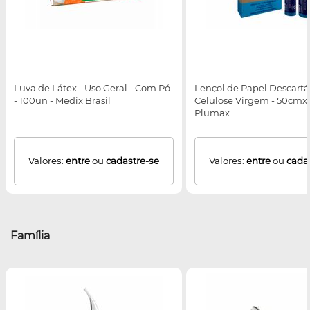
Luva de Látex - Uso Geral - Com Pó
Lençol de Papel Descartá
- 100un - Medix Brasil
Celulose Virgem - 50cmx
Plumax
Valores:
entre
ou
cadastre-se
Valores:
entre
ou
cada
Família