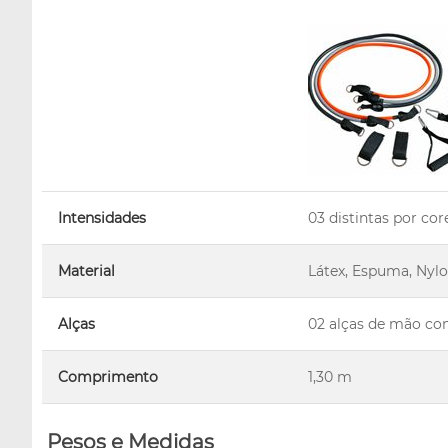
Intensidades
03 distintas por core
Material
Látex, Espuma, Nyl
Alças
02 alças de mão c
Comprimento
1,30 m
Pesos e Medidas