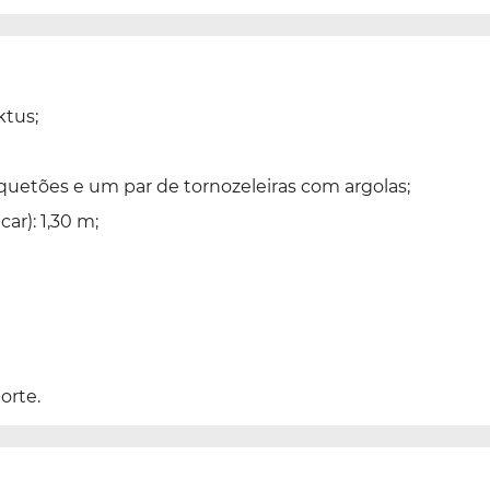
ktus;
tões e um par de tornozeleiras com argolas;
r): 1,30 m;
orte.