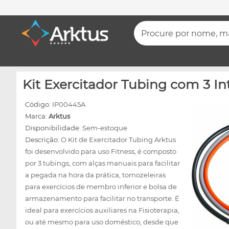
Procure por nome, mar
Kit Exercitador Tubing com 3 In
Código:
IP00445A
Marca:
Arktus
Disponibilidade:
Sem-estoque
Descrição:
O Kit de Exercitador Tubing Arktus
foi desenvolvido para uso Fitness, é composto
por 3 tubings, com alças manuais para facilitar
a pegada na hora da prática, tornozeleiras
para exercícios de membro inferior e bolsa de
armazenamento para facilitar no transporte. É
ideal para exercícios auxiliares na Fisioterapia,
ou até mesmo para uso doméstico, desde que