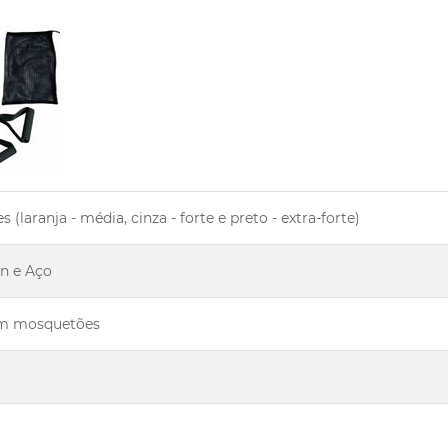
s (laranja - média, cinza - forte e preto - extra-forte)
on e Aço
om mosquetões