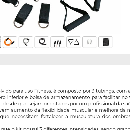
lvido para uso Fitness, é composto por 3 tubings, com a
o inferior e bolsa de armazenamento para facilitar no tr
, desde que sejam orientados por um profissional da sa
m aumento da flexibilidade muscular e melhora da mobi
 que necessitam fortalecer a musculatura dos ombros,
já que o kit possui 3 diferentes intensidades, sendo gra