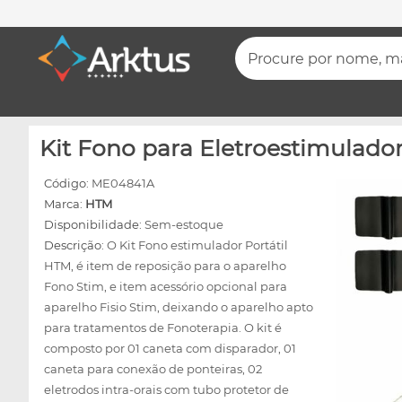
Procure por nome, mar
Kit Fono para Eletroestimulador 
Código:
ME04841A
Marca:
HTM
Disponibilidade:
Sem-estoque
Descrição:
O Kit Fono estimulador Portátil
HTM, é item de reposição para o aparelho
Fono Stim, e item acessório opcional para
aparelho Fisio Stim, deixando o aparelho apto
para tratamentos de Fonoterapia. O kit é
composto por 01 caneta com disparador, 01
caneta para conexão de ponteiras, 02
eletrodos intra-orais com tubo protetor de