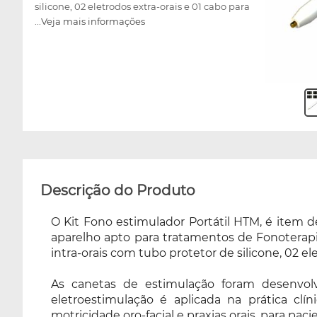
silicone, 02 eletrodos extra-orais e 01 cabo para
...Veja mais informações
aplicação com garra jacaré. As canetas de
estimulação foram desenvolvidas com design
ergonômico para uso em cavidade intra-oral e
regiões da face e pescoço. A eletroestimulação
é aplicada na prática clínica Fonoaudiológica,
como recurso terapêutico em tratamentos de
distúrbios da deglutição, voz, motricidade oro-
facial e praxias orais, para pacientes de todas
as idades, facilitando a movimentação destes
músculos e o ganho funcional. O Kit Fono HTM
é completo, seguro e resistente, tornando o
Descrição do Produto
uso prático e eficiente. Se você busca um
acessório para completar seus atendimentos
O Kit Fono estimulador Portátil HTM, é item d
diários, o Kit Fono Estimulador Portátil HTM, é
aparelho apto para tratamentos de Fonoterapi
sua escolha ideal!
intra-orais com tubo protetor de silicone, 02 el
As canetas de estimulação foram desenvol
eletroestimulação é aplicada na prática clí
motricidade oro-facial e praxias orais, para pa