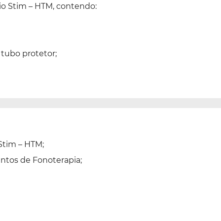
isio Stim – HTM, contendo:
 tubo protetor;
 Stim – HTM;
ntos de Fonoterapia;