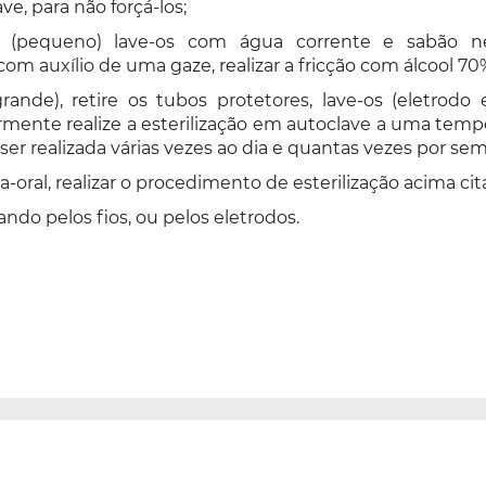
ve, para não forçá-los;
al (pequeno) lave-os com água corrente e sabão n
m auxílio de uma gaze, realizar a fricção com álcool 7
(grande), retire os tubos protetores, lave-os (eletr
rmente realize a esterilização em autoclave a uma temp
 ser realizada várias vezes ao dia e quantas vezes por s
a-oral, realizar o procedimento de esterilização acima cit
o pelos fios, ou pelos eletrodos.