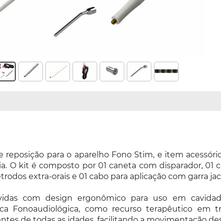
e reposição para o aparelho Fono Stim, e item acessório
a. O kit é composto por 01 caneta com disparador, 01 c
etrodos extra-orais e 01 cabo para aplicação com garra jac
vidas com design ergonômico para uso em cavidade 
nica Fonoaudiológica, como recurso terapêutico em t
cientes de todas as idades, facilitando a movimentação d