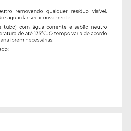
eutro removendo qualquer resíduo visível.
0% e aguardar secar novamente;
odo e tubo) com água corrente e sabão neutro
eratura de até 135°C. O tempo varia de acordo
emana forem necessárias;
ado;