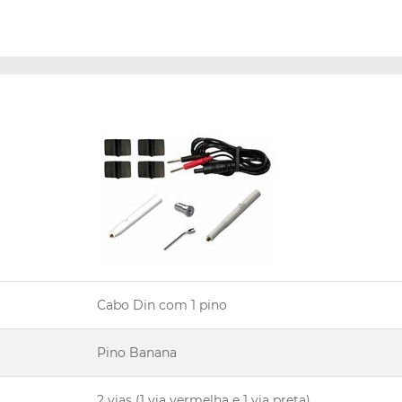
Cabo Din com 1 pino
Pino Banana
2 vias (1 via vermelha e 1 via preta)