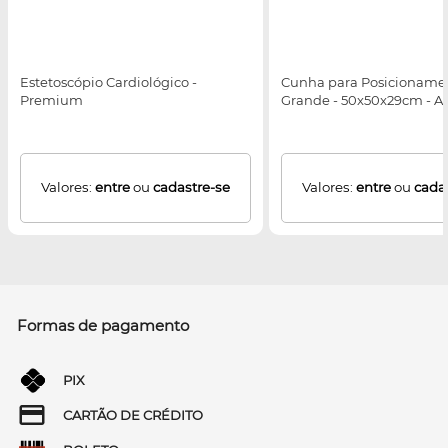
Estetoscópio Cardiológico -
Cunha para Posicionamen
Premium
Grande - 50x50x29cm - A
Valores:
entre
ou
cadastre-se
Valores:
entre
ou
cada
Formas de pagamento
PIX
CARTÃO DE CRÉDITO