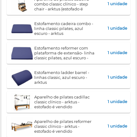
1 unidade
combo classic clínico - step
chair - arktus (estofado é
vendido separadamente)
estofamento cadeira combo -
1 unidade
linha classic pilates, azul
escuro - arktus
estofamento reformer com
1 unidade
plataforma de extensão- linha
classic pilates, azul escuro -
arktus
estofamento ladder barrel -
1 unidade
linhas classic, azul escuro -
arktus
aparelho de pilates cadillac
1 unidade
classic clínico - arktus -
estofado é vendido
separadamente (não
acompanha o produto)
aparelho de pilates reformer
1 unidade
classic clínico - arktus -
estofado é vendido
separadamente (não