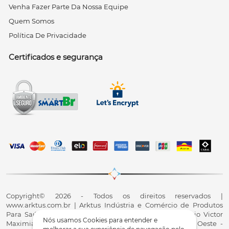
Venha Fazer Parte Da Nossa Equipe
Quem Somos
Política De Privacidade
Certificados e segurança
Copyright© 2026 - Todos os direitos reservados |
www.arktus.com.br | Arktus Indústria e Comércio de Produtos
Para Saúde Ltda | CNPJ: 01.417.367/0001-78 | R. Antônio Victor
Nós usamos Cookies para entender e
Maximiano, 107, Parque Industrial II, Santa Tereza do Oeste -