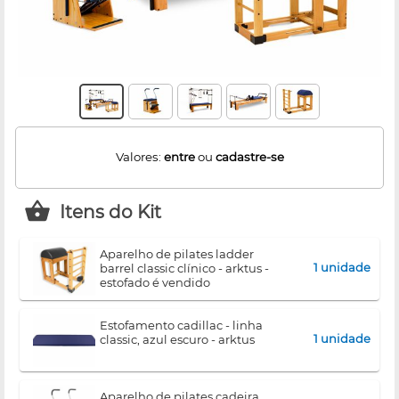
Valores:
entre
ou
cadastre-se
Itens do Kit
aparelho de pilates ladder
1 unidade
barrel classic clínico - arktus -
estofado é vendido
separadamente (não
acompanha o produto)
estofamento cadillac - linha
1 unidade
classic, azul escuro - arktus
aparelho de pilates cadeira