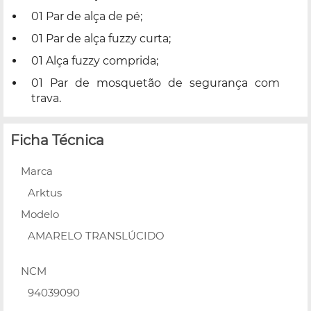
01 Par de alça de pé;
01 Par de alça fuzzy curta;
01 Alça fuzzy comprida;
01 Par de mosquetão de segurança com
trava.
Ficha Técnica
Marca
Arktus
Modelo
AMARELO TRANSLÚCIDO
NCM
94039090