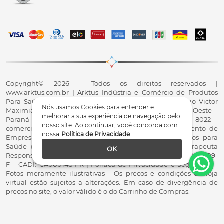
Copyright© 2026 - Todos os direitos reservados |
www.arktus.com.br | Arktus Indústria e Comércio de Produtos
Para Saúde Ltda | CNPJ: 01.417.367/0001-78 | R. Antônio Victor
Nós usamos Cookies para entender e
Maximiano, 107, Parque Industrial II, Santa Tereza do Oeste -
melhorar a sua experiência de navegação pelo
Paraná - CEP 85825-900 - Fale conosco: 0800 200 8022 -
nosso site. Ao continuar, você concorda com
comercial@arktus.com.br | Autorização de Funcionamento de
nossa
Política de Privacidade
.
Empresa - AFE/ANVISA - Para Fabricação de Produtos para
Saúde (Correlatos): 8.02.844-5 (UX418X102741) - Fisioterapeuta
OK
Responsável Técnico Dr. Alex Fernando Zani - Crefito8(PR): 8409-
F – CADI: CA000145-PR | Política de Privacidade e Segurança -
Fotos meramente ilustrativas - Os preços e condições da loja
virtual estão sujeitos a alterações. Em caso de divergência de
preços no site, o valor válido é o do Carrinho de Compras.