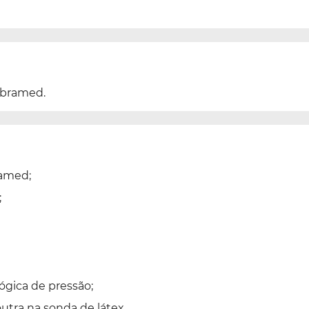
 Ibramed.
ramed;
;
ógica de pressão;
outra na sonda de látex.