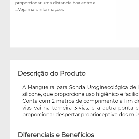
proporcionar uma distancia boa entre a
...Veja mais informações
paciente e o aparelho. Para montar, é bem
simples, uma das vias vai na torneira 3-vias, e a
outra ponta é de conexão na sonda
uroginecológica, no aparelho de Biofeedback
de pressão da Ibramed, para proporcionar
despertar proprioceptivo dos músculos da
bacia pélvica.
Descrição do Produto
A Mangueira para Sonda Uroginecológica de 
silicone, que proporciona uso higiênico e fac
Conta com 2 metros de comprimento a fim de 
vias vai na torneira 3-vias, e a outra pont
proporcionar despertar proprioceptivo dos músc
Diferenciais e Benefícios