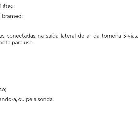
Látex;
Ibramed:
 conectadas na saída lateral de ar da torneira 3-via
onta para uso.
co;
ndo-a, ou pela sonda.