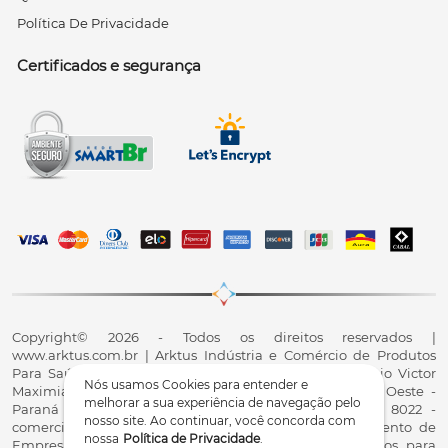
Política De Privacidade
Certificados e segurança
Copyright© 2026 - Todos os direitos reservados |
www.arktus.com.br | Arktus Indústria e Comércio de Produtos
Para Saúde Ltda | CNPJ: 01.417.367/0001-78 | R. Antônio Victor
Nós usamos Cookies para entender e
Maximiano, 107, Parque Industrial II, Santa Tereza do Oeste -
melhorar a sua experiência de navegação pelo
Paraná - CEP 85825-900 - Fale conosco: 0800 200 8022 -
nosso site. Ao continuar, você concorda com
comercial@arktus.com.br | Autorização de Funcionamento de
nossa
Política de Privacidade
.
Empresa - AFE/ANVISA - Para Fabricação de Produtos para