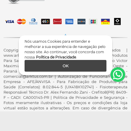
Nós usamos Cookies para entender e
melhorar a sua experiência de navegação pelo
Copyright© 2026 - Todos os direitos reservados |
nosso site. Ao continuar, você concorda com
www.arktus.com.br | Arktus Indústria e Comércio de Produtos
nossa
Política de Privacidade
.
Para Saúde Ltda | CNPJ: 01.417.367/0001-78 | R. Antônio Victor
Maximiano, 107, Parque Industrial II, Santa Tereza do Oeste -
OK
Paraná - CEP 85825-900 - Fale conosco: 0800 200 8022 -
comercial@arktus.com.br | Autorização de Funcionamento de
Empresa - AFE/ANVISA - Para Fabricação de Produtos para
Saúde (Correlatos): 8.02.844-5 (UX418X102741) - Fisioterapeuta
Responsável Técnico Dr. Alex Fernando Zani - Crefito8(PR): 8409-
F – CADI: CA000145-PR | Política de Privacidade e Segurança -
Fotos meramente ilustrativas - Os preços e condições da loja
virtual estão sujeitos a alterações. Em caso de divergência de
preços no site, o valor válido é o do Carrinho de Compras.