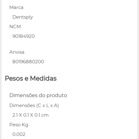
Marca
Dentsply
NCM
90184920
Anvisa
80196880200
Pesos e Medidas
Dimensões do produto
Dimensões (C x L x A)
2.1 X 0.1 X 0.1 cm
Peso Kg
0.002