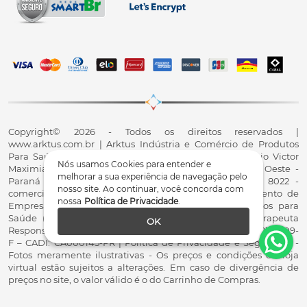
Copyright© 2026 - Todos os direitos reservados |
www.arktus.com.br | Arktus Indústria e Comércio de Produtos
Para Saúde Ltda | CNPJ: 01.417.367/0001-78 | R. Antônio Victor
Nós usamos Cookies para entender e
Maximiano, 107, Parque Industrial II, Santa Tereza do Oeste -
melhorar a sua experiência de navegação pelo
Paraná - CEP 85825-900 - Fale conosco: 0800 200 8022 -
nosso site. Ao continuar, você concorda com
comercial@arktus.com.br | Autorização de Funcionamento de
nossa
Política de Privacidade
.
Empresa - AFE/ANVISA - Para Fabricação de Produtos para
Saúde (Correlatos): 8.02.844-5 (UX418X102741) - Fisioterapeuta
OK
Responsável Técnico Dr. Alex Fernando Zani - Crefito8(PR): 8409-
F – CADI: CA000145-PR | Política de Privacidade e Segurança -
Fotos meramente ilustrativas - Os preços e condições da loja
virtual estão sujeitos a alterações. Em caso de divergência de
preços no site, o valor válido é o do Carrinho de Compras.