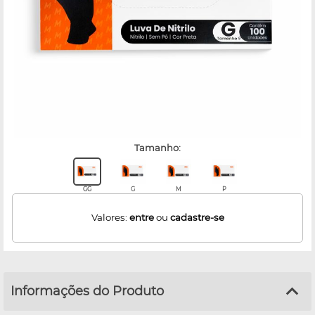
tamanho:
GG
G
M
P
Valores:
entre
ou
cadastre-se
Informações do Produto