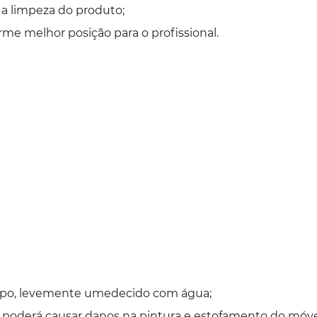
ta a limpeza do produto;
rme melhor posição para o profissional.
impo, levemente umedecido com água;
o poderá causar danos na pintura e estofamento do móve