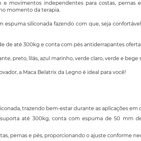
 e movimentos independentes para costas, pernas e p
 no momento da terapia.
to em espuma siliconada fazendo com que, seja confortá
e de até 300kg e conta com pés antiderrapantes oferta
hante, preto, lilás, azul marinho, verde claro, verde e 
novador, a Maca Belatrix da Legno é ideal para você!
conada, trazendo bem-estar durante as aplicações em d
 suporta até 300kg, conta com espuma de 50 mm de 
as, pernas e pés, proporcionando o ajuste conforme nec