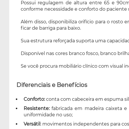
Possui regulagem de altura entre 65 e 90cm
marinho, verde claro, verde e bege sendo
conforme necessidade e conforto do paciente
escolhido no momento da compra. Se você
procura mobiliário clínico com visual
Além disso, disponibiliza orifício para o ros
inovador, a Maca Belatrix da Legno é ideal
ficar de barriga para baixo.
para você!
Sua estrutura reforçada suporta uma capacidad
Disponível nas cores branco fosco, branco bril
Se você procura mobiliário clínico com visual i
Diferenciais e Benefícios
Conforto:
conta com cabeceira em espuma sili
Resistente:
fabricada em madeira caixeta e
uniformidade no uso;
Versátil
: movimentos independentes para cost