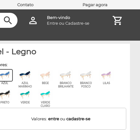
Contato
Pagar agora
Bem-vindo
Entre
ou
Cadastre-se
l - Legno
ores:
AZUL
AZUL
BEGE
BRANCO
BRANCO
LILAS
MARINHO
BRILHANTE
FOSCO
PRETO
VERDE
VERDE
CLARO
Valores:
entre
ou
cadastre-se