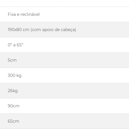
Fixa e reclinável
190x80 cm (com apoio de cabeça)
0° a 65°
5cm
300 kg
26kg
90cm
65cm