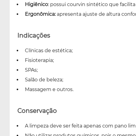
Higiênico
: possui courvin sintético que facili
Ergonômica:
apresenta ajuste de altura confo
Indicações
Clínicas de estética;
Fisioterapia;
SPAs;
Salão de beleza;
Massagem e outros.
Conservação
A limpeza deve ser feita apenas com pano l
Não utilizar produtos químicos, pois o mesm